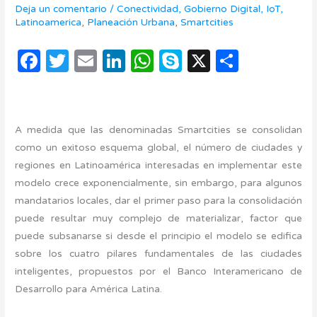
Deja un comentario
/
Conectividad
,
Gobierno Digital
,
IoT
,
Latinoamerica
,
Planeación Urbana
,
Smartcities
F
T
E
Li
W
S
X
C
a
w
m
n
h
k
o
c
it
ail
k
at
y
m
e
te
e
s
p
p
A medida que las denominadas Smartcities se consolidan
b
r
dI
A
e
ar
como un exitoso esquema global, el número de ciudades y
regiones en Latinoamérica interesadas en implementar este
o
n
p
ti
modelo crece exponencialmente, sin embargo, para algunos
o
p
r
mandatarios locales, dar el primer paso para la consolidación
k
puede resultar muy complejo de materializar, factor que
puede subsanarse si desde el principio el modelo se edifica
sobre los cuatro pilares fundamentales de las ciudades
inteligentes, propuestos por el Banco Interamericano de
Desarrollo para América Latina.