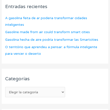
c
o
v
Entradas recientes
a
r
o
r
í
s
A gasolina feita de ar poderia transformar cidades
p
a
inteligentes
o
s
Gasoline made from air could transform smart cities
r
Gasolina hecha de aire podría transformar las Smartcities
:
O território que aprendeu a pensar: a fórmula inteligente
para vencer o deserto
Categorías