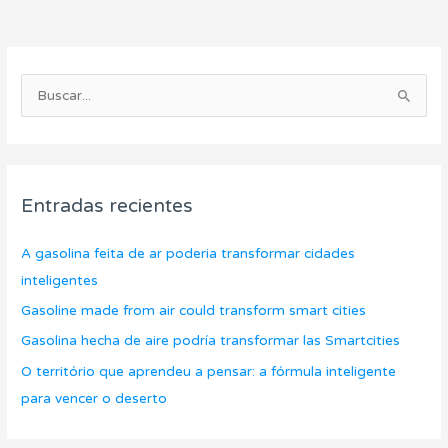
C
A
a
r
B
t
c
u
e
h
s
g
i
c
o
v
Entradas recientes
a
r
o
r
í
s
A gasolina feita de ar poderia transformar cidades
p
a
inteligentes
o
s
Gasoline made from air could transform smart cities
r
Gasolina hecha de aire podría transformar las Smartcities
:
O território que aprendeu a pensar: a fórmula inteligente
para vencer o deserto