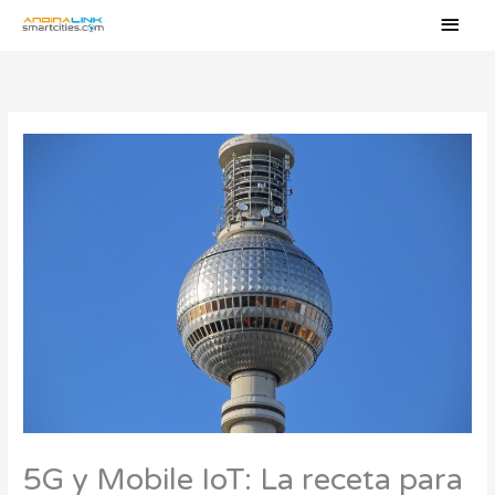
Ir
Men
al
princ
contenido
5G y Mobile IoT: La receta para