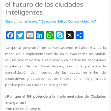
el futuro de las ciudades
Inteligentes
Deja un comentario
/
Casos de Éxito
,
Conectividad
,
IoT
F
T
E
Li
W
S
X
C
a
w
m
n
h
k
o
La quinta generación de comunicaciones móviles -5G, de la
c
it
ail
k
at
y
m
mano de la implementación de las nuevas redes de Mobile
e
te
e
s
p
p
IoT, no solo mejorará la velocidad y calidad de las conexiones
b
r
dI
A
e
ar
a internet de los Smartphones, sino que permitirá la
o
n
p
ti
consolidación del Internet de las cosas, en miles de
dispositivos y servicios, convirtiéndose en el mejor aliado
o
p
r
posible para las Ciudades Inteligentes.
k
¿Por qué el 5G potenciará la implementación de Ciudades
Inteligentes?
Por: Gabriel E. Levy B.