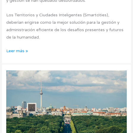
y gestión se han quedado desbordados.
Los Territorios y Ciudades Inteligentes (Smartcities),
deberían erigirse como la mejor solución para la gestión y
administración eficiente de los desafíos presentes y futuros
de la humanidad.
Leer más »
Berlín:
la
ciudad
inteligente
que
apuesta
por
ser