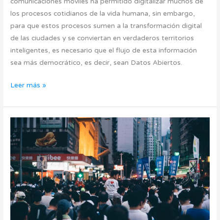
comunicaciones móviles ha permitido digitalizar muchos de
los procesos cotidianos de la vida humana, sin embargo,
para que estos procesos sumen a la transformación digital
de las ciudades y se conviertan en verdaderos territorios
inteligentes, es necesario que el flujo de esta información
sea más democrático, es decir, sean Datos Abiertos.
Leer más »
Sobrepoblación
y
Territorios
Inteligentes,
el
reto
del
presente