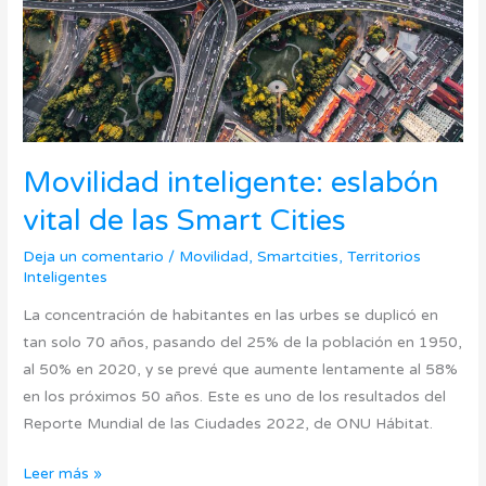
Cities
Movilidad inteligente: eslabón
vital de las Smart Cities
Deja un comentario
/
Movilidad
,
Smartcities
,
Territorios
Inteligentes
La concentración de habitantes en las urbes se duplicó en
tan solo 70 años, pasando del 25% de la población en 1950,
al 50% en 2020, y se prevé que aumente lentamente al 58%
en los próximos 50 años. Este es uno de los resultados del
Reporte Mundial de las Ciudades 2022, de ONU Hábitat.
Leer más »