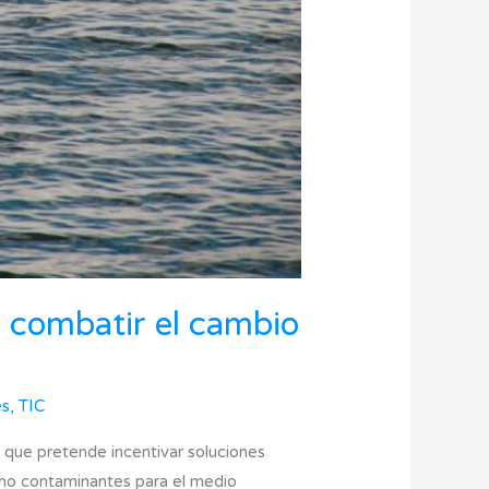
 combatir el cambio
es
,
TIC
, que pretende incentivar soluciones
bono contaminantes para el medio