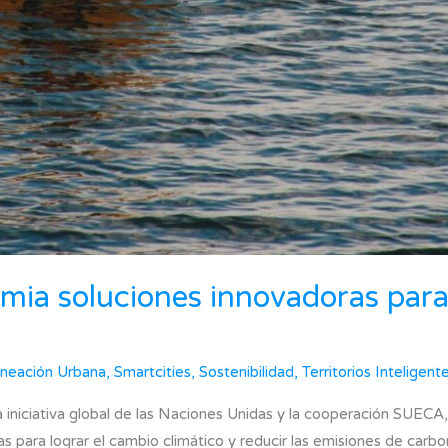
mia soluciones innovadoras para
aneación Urbana
,
Smartcities
,
Sostenibilidad
,
Territorios Inteligent
a iniciativa global de las Naciones Unidas y la cooperación SUECA
as para lograr el cambio climático y reducir las emisiones de car