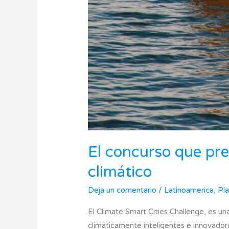
El concurso que pre
climático
Deja un comentario
/
Latinoamerica
,
Pl
El Climate Smart Cities Challenge, es un
climáticamente inteligentes e innovador