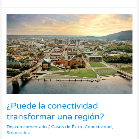
¿Puede
la
conectividad
transformar
una
región?
¿Puede la conectividad
transformar una región?
Deja un comentario
/
Casos de Éxito
,
Conectividad
,
Smartcities