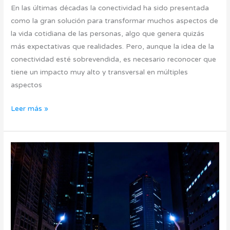
En las últimas décadas la conectividad ha sido presentada
como la gran solución para transformar muchos aspectos de
la vida cotidiana de las personas, algo que genera quizás
más expectativas que realidades. Pero, aunque la idea de la
conectividad esté sobrevendida, es necesario reconocer que
tiene un impacto muy alto y transversal en múltiples
aspectos
Leer más »
SmartCities:
Una
gran
oportunidad
para
los
ISP