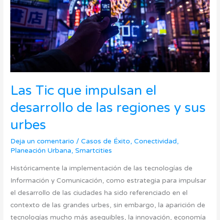
desarrollo
de
las
regiones
y
sus
urbes
Las Tic que impulsan el
desarrollo de las regiones y sus
urbes
Deja un comentario
/
Casos de Éxito
,
Conectividad
,
Planeación Urbana
,
Smartcities
Históricamente la implementación de las tecnologías de
Información y Comunicación, como estrategia para impulsar
el desarrollo de las ciudades ha sido referenciado en el
contexto de las grandes urbes, sin embargo, la aparición de
tecnologías mucho más asequibles, la innovación, economía