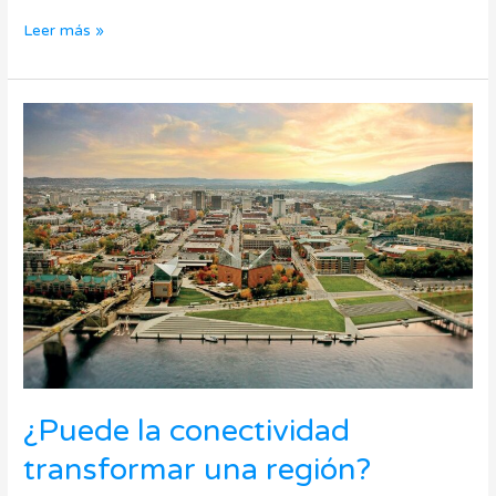
Leer más »
¿Puede
la
conectividad
transformar
una
región?
¿Puede la conectividad
transformar una región?