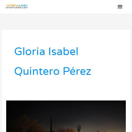
Ir
Men
al
princ
contenido
Gloria Isabel
Quintero Pérez
Las
dimensiones
de
los