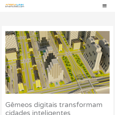
Ir
Men
al
princ
contenido
Gêmeos digitais transformam
cidades inteligentes