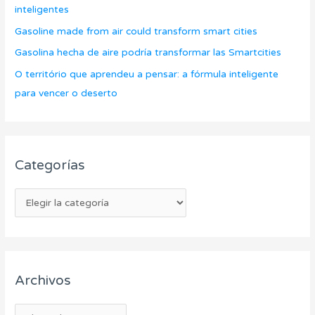
a
inteligentes
o
s
Gasoline made from air could transform smart cities
r
Gasolina hecha de aire podría transformar las Smartcities
:
O território que aprendeu a pensar: a fórmula inteligente
para vencer o deserto
Categorías
Archivos