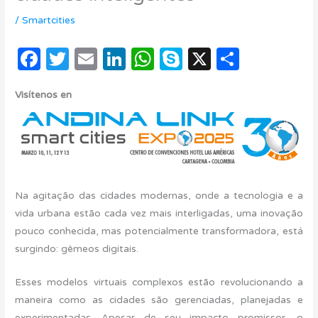
/
Smartcities
F
T
E
Li
W
S
X
C
a
w
m
n
h
k
o
Visítenos en
c
it
ail
k
at
y
m
e
te
e
s
p
p
b
r
dI
A
e
ar
o
n
p
ti
o
p
r
Na agitação das cidades modernas, onde a tecnologia e a
k
vida urbana estão cada vez mais interligadas, uma inovação
pouco conhecida, mas potencialmente transformadora, está
surgindo: gêmeos digitais.
Esses modelos virtuais complexos estão revolucionando a
maneira como as cidades são gerenciadas, planejadas e
experimentadas. Apesar de seu impacto promissor, o