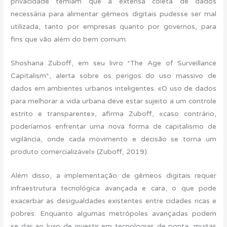
privacidade temiam que a extensa coleta de dados
necessária para alimentar gêmeos digitais pudesse ser mal
utilizada, tanto por empresas quanto por governos, para
fins que vão além do bem comum.
Shoshana Zuboff, em seu livro *The Age of Surveillance
Capitalism*, alerta sobre os perigos do uso massivo de
dados em ambientes urbanos inteligentes. «O uso de dados
para melhorar a vida urbana deve estar sujeito a um controle
estrito e transparente», afirma Zuboff, «caso contrário,
poderíamos enfrentar uma nova forma de capitalismo de
vigilância, onde cada movimento e decisão se torna um
produto comercializável» (Zuboff, 2019).
Além disso, a implementação de gêmeos digitais requer
infraestrutura tecnológica avançada e cara, o que pode
exacerbar as desigualdades existentes entre cidades ricas e
pobres. Enquanto algumas metrópoles avançadas podem
se dar ao luxo de investir em tecnologias de ponta, muitas