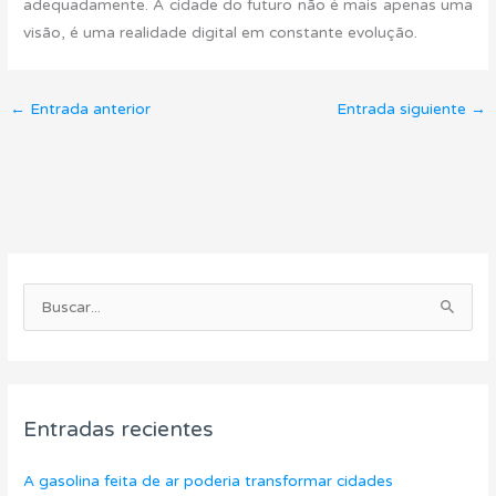
adequadamente. A cidade do futuro não é mais apenas uma
visão, é uma realidade digital em constante evolução.
←
Entrada anterior
Entrada siguiente
→
C
A
a
r
B
t
c
u
e
h
s
g
i
c
o
v
Entradas recientes
a
r
o
r
í
s
A gasolina feita de ar poderia transformar cidades
p