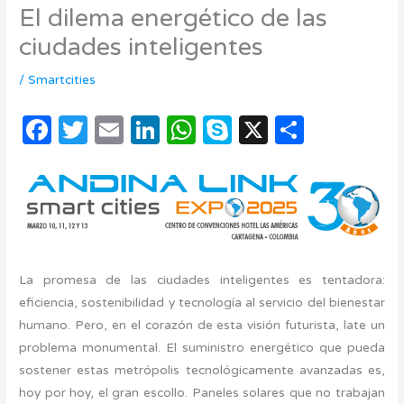
El dilema energético de las
ciudades inteligentes
/
Smartcities
F
T
E
Li
W
S
X
C
a
w
m
n
h
k
o
c
it
ail
k
at
y
m
e
te
e
s
p
p
b
r
dI
A
e
ar
o
n
p
ti
La promesa de las ciudades inteligentes es tentadora:
o
p
r
eficiencia, sostenibilidad y tecnología al servicio del bienestar
k
humano. Pero, en el corazón de esta visión futurista, late un
problema monumental. El suministro energético que pueda
sostener estas metrópolis tecnológicamente avanzadas es,
hoy por hoy, el gran escollo. Paneles solares que no trabajan