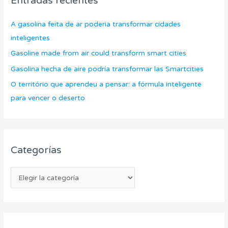
Entradas recientes
a
r
o
r
í
s
A gasolina feita de ar poderia transformar cidades
p
a
inteligentes
o
s
Gasoline made from air could transform smart cities
r
Gasolina hecha de aire podría transformar las Smartcities
:
O território que aprendeu a pensar: a fórmula inteligente
para vencer o deserto
Categorías