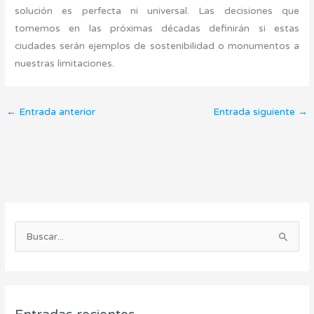
solución es perfecta ni universal. Las decisiones que
tomemos en las próximas décadas definirán si estas
ciudades serán ejemplos de sostenibilidad o monumentos a
nuestras limitaciones.
←
Entrada anterior
Entrada siguiente
→
C
A
a
r
B
t
c
u
e
h
s
g
i
c
o
v