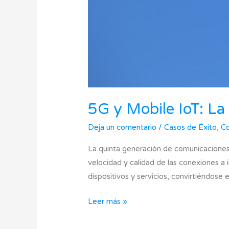
5G y Mobile IoT: La 
Deja un comentario
/
Casos de Éxito
,
Co
La quinta generación de comunicaciones 
velocidad y calidad de las conexiones a 
dispositivos y servicios, convirtiéndose 
Leer más »