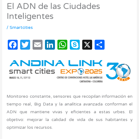
El ADN de las Ciudades
Inteligentes
/
Smartcities
F
T
E
Li
W
S
X
C
a
w
m
n
h
k
o
c
it
ail
k
at
y
m
e
te
e
s
p
p
b
r
dI
A
e
ar
o
n
p
ti
Monitoreo constante, sensores que recopilan información en
o
p
r
tiempo real, Big Data y la analítica avanzada conforman el
k
ADN que mantiene vivas y eficientes a estas urbes. El
objetivo: mejorar la calidad de vida de sus habitantes y
optimizar los recursos.