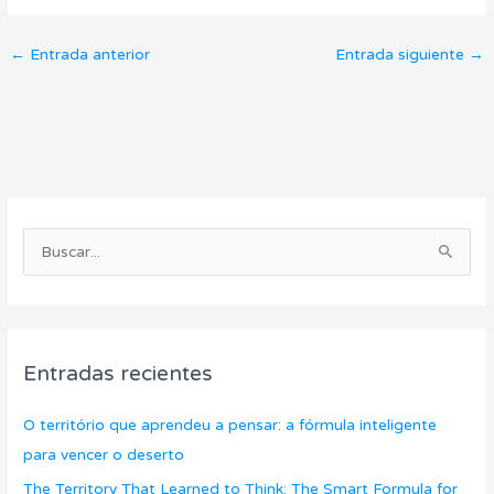
←
Entrada anterior
Entrada siguiente
→
C
A
a
r
B
t
c
u
e
h
s
g
i
c
o
v
Entradas recientes
a
r
o
r
í
s
O território que aprendeu a pensar: a fórmula inteligente
p
a
para vencer o deserto
o
s
The Territory That Learned to Think: The Smart Formula for