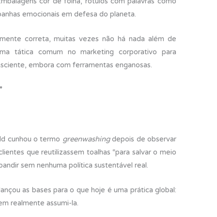
mbalagens cor de folha, rótulos com palavras como
p
mpanhas emocionais em defesa do planeta.
ar
ti
mente correta, muitas vezes não há nada além de
r
ma tática comum no marketing corporativo para
nsciente, embora com ferramentas enganosas.
”
eld cunhou o termo
greenwashing
depois de observar
ientes que reutilizassem toalhas “para salvar o meio
andir sem nenhuma política sustentável real.
nçou as bases para o que hoje é uma prática global:
em realmente assumi-la.