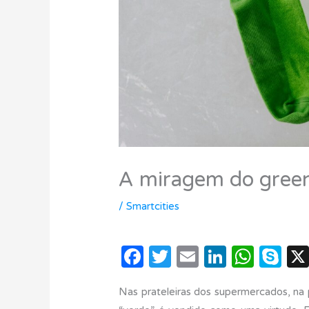
A miragem do gree
/
Smartcities
F
T
E
Li
W
S
a
w
m
n
h
k
Nas prateleiras dos supermercados, na 
c
it
ail
k
at
y