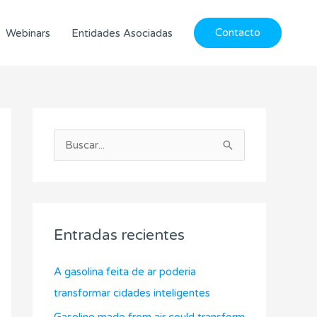
Contacto
Webinars
Entidades Asociadas
C
A
a
r
B
t
c
u
e
h
s
g
i
c
o
v
Entradas recientes
a
r
o
r
í
s
A gasolina feita de ar poderia
p
a
transformar cidades inteligentes
o
s
Gasoline made from air could transform