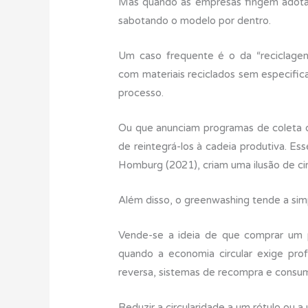
Mas quando as empresas fingem adotar 
sabotando o modelo por dentro.
Um caso frequente é o da “reciclagem
com materiais reciclados sem especific
processo.
Ou que anunciam programas de coleta de
de reintegrá-los à cadeia produtiva. Es
Homburg (2021), criam uma ilusão de circ
Além disso, o greenwashing tende a sim
Vende-se a ideia de que comprar um p
quando a economia circular exige profu
reversa, sistemas de recompra e consum
Reduzir a circularidade a um rótulo ou 