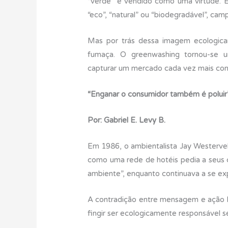
“verde” é vendido como uma virtude. E
e
te
e
s
p
“eco”, “natural” ou “biodegradável”, ca
b
r
dI
A
e
o
n
p
Mas por trás dessa imagem ecologica
o
p
fumaça. O greenwashing tornou-se u
capturar um mercado cada vez mais co
k
“Enganar o consumidor também é poluir
Por: Gabriel E. Levy B.
Em 1986, o ambientalista Jay Westerv
como uma rede de hotéis pedia a seus cl
ambiente”, enquanto continuava a se exp
A contradição entre mensagem e ação la
fingir ser ecologicamente responsável s