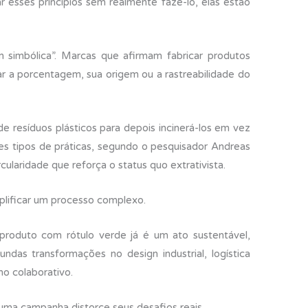
esses princípios sem realmente fazê-lo, elas estão
 simbólica”. Marcas que afirmam fabricar produtos
ar a porcentagem, sua origem ou a rastreabilidade do
 resíduos plásticos para depois incinerá-los em vez
ses tipos de práticas, segundo o pesquisador Andreas
ularidade que reforça o status quo extrativista.
plificar um processo complexo.
roduto com rótulo verde já é um ato sustentável,
ndas transformações no design industrial, logística
o colaborativo.
a uma campanha distorce seus desafios reais.